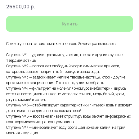
26600,00
р.
Купить
Семиступенчатая система очистки воды Sevenaqua включает:
Ступень № 1 — удаляет ржавчину, частицы песка и другие крупные
твердые частицы.
Ступень № 2 — поглощает свободный хлор и химические примеси,
которые вызывают неприятный привкус и запах воды.
Ступень № 3 — задерживает мелкие твердые частицы, хлор и другие
органические загрязнения. Готовит воду для мембраны.
Ступень № 4 — фильтрует на молекулярном уровне бактерии, вирусы,
остатки пестицидов и тяжелые металлы: свинец, медь, барий, хром,
ртуть, кадмий и селен.
Ступень № 5 — стабилизирует характеристики питьевой воды и доводит
до оптимальных для человека показателей.
Ступень № 6 — восстанавливает структуру воды за счет инфракрасных
волн керамических гранул турмалина.
Ступень № 7 — минерализует воду, обогащая ионами калия, натрия,
магния и кальция