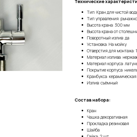
Технические характеристи
Тип: Кран для чистой вод
Тип управления: рычажн
Высота крана: 300 мм
Высота крана от столешн
Поворотный излив: да
Установка: На мойку
Отверстия для монтажа: 
Материал излива: нержа
Материал корпуса: латун
Покрытие корпуса: никел
Кранбукса: керамическая
Излив: съёмный
Состав набора:
Кран
Чашка декоративная
Прокладка резиновая
Шайба
Гайка: 2 шт.