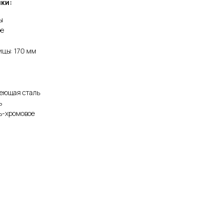
ки:
ы
ое
ицы: 170 мм
1
веющая сталь
ь
ь-хромовое